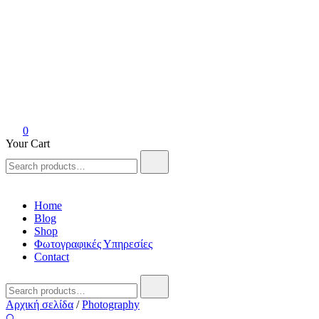
Anvil Athens
Handmade art collective
0
Your Cart
Search
for:
Home
Blog
Shop
Φωτογραφικές Υπηρεσίες
Contact
Search
for:
Αρχική σελίδα
/
Photography