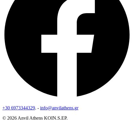
+30 6973344329
. -
info@anvilathens.gr
© 2026 Anvil Athens KOIN.S.EP.