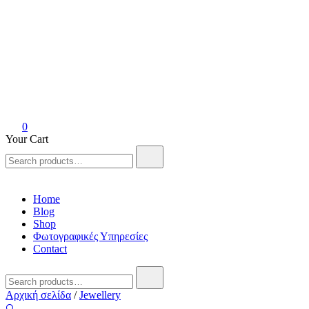
Anvil Athens
Handmade art collective
0
Your Cart
Search
for:
Home
Blog
Shop
Φωτογραφικές Υπηρεσίες
Contact
Search
for:
Αρχική σελίδα
/
Jewellery