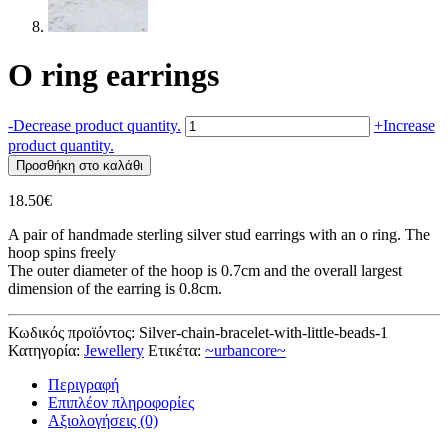
O ring earrings
O
-
Decrease product quantity.
+
Increase
ring
product quantity.
earrings
Προσθήκη στο καλάθι
ποσότητα
18.50
€
A pair of handmade sterling silver stud earrings with an o ring. The
hoop spins freely
The outer diameter of the hoop is 0.7cm and the overall largest
dimension of the earring is 0.8cm.
Κωδικός προϊόντος:
Silver-chain-bracelet-with-little-beads-1
Κατηγορία:
Jewellery
Ετικέτα:
~urbancore~
Περιγραφή
Επιπλέον πληροφορίες
Αξιολογήσεις (0)