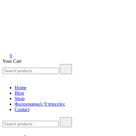
Anvil Athens
Handmade art collective
0
Your Cart
Search
for:
Home
Blog
Shop
Φωτογραφικές Υπηρεσίες
Contact
Search
for: