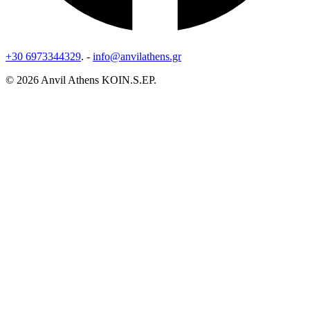
+30 6973344329
. -
info@anvilathens.gr
© 2026 Anvil Athens KOIN.S.EP.