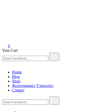
Anvil Athens
Handmade art collective
0
Your Cart
Search
for:
Home
Blog
Shop
Φωτογραφικές Υπηρεσίες
Contact
Search
for: